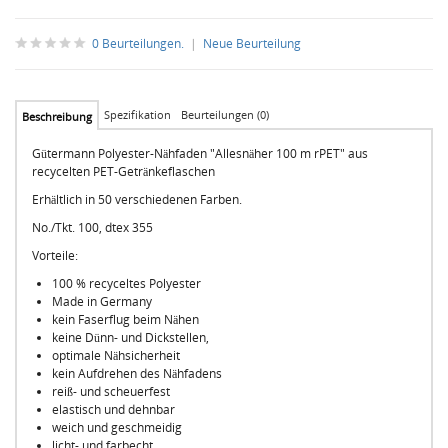
0 Beurteilungen.
|
Neue Beurteilung
Spezifikation
Beurteilungen (0)
Beschreibung
Gütermann Polyester-Nähfaden "Allesnäher 100 m rPET" aus
recycelten PET-Getränkeflaschen
Erhältlich in 50 verschiedenen Farben.
No./Tkt.
100,
dtex
355
Vorteile:
100 % recyceltes Polyester
Made in Germany
kein Faserflug beim Nähen
keine Dünn- und Dickstellen,
optimale Nähsicherheit
kein Aufdrehen des Nähfadens
reiß- und scheuerfest
elastisch und dehnbar
weich und geschmeidig
licht- und farbecht