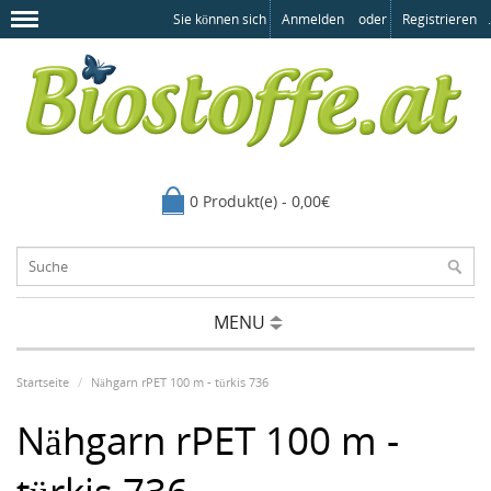
Sie können sich
Anmelden
oder
Registrieren
.
0 Produkt(e) - 0,00€
MENU
Startseite
Nähgarn rPET 100 m - türkis 736
Nähgarn rPET 100 m -