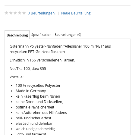
0 Beurteilungen.
|
Neue Beurteilung
Spezifikation
Beurteilungen (0)
Beschreibung
Gütermann Polyester-Nähfaden "Allesnäher 100 m rPET" aus
recycelten PET-Getränkeflaschen
Erhältlich in 166 verschiedenen Farben.
No./Tkt.
100,
dtex
355
Vorteile:
100 % recyceltes Polyester
Made in Germany
kein Faserflug beim Nähen
keine Dünn- und Dickstellen,
optimale Nähsicherheit
kein Aufdrehen des Nähfadens
reiß- und scheuerfest
elastisch und dehnbar
weich und geschmeidig
licht- und farbecht