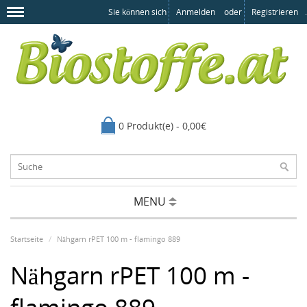
Sie können sich
Anmelden
oder
Registrieren
.
0 Produkt(e) - 0,00€
MENU
Startseite
Nähgarn rPET 100 m - flamingo 889
Nähgarn rPET 100 m -