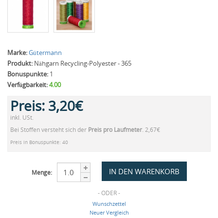
Marke:
Gütermann
Produkt:
Nähgarn Recycling-Polyester - 365
Bonuspunkte:
1
Verfügbarkeit:
4.00
Preis:
3,20€
inkl. USt.
Bei Stoffen versteht sich der
Preis pro Laufmeter
. 2,67€
Preis in Bonuspunkte: 40
Menge:
- ODER -
Wunschzettel
Neuer Vergleich