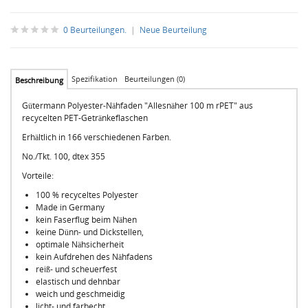
0 Beurteilungen.
|
Neue Beurteilung
Spezifikation
Beurteilungen (0)
Beschreibung
Gütermann Polyester-Nähfaden "Allesnäher 100 m rPET" aus
recycelten PET-Getränkeflaschen
Erhältlich in 166 verschiedenen Farben.
No./Tkt.
100,
dtex
355
Vorteile:
100 % recyceltes Polyester
Made in Germany
kein Faserflug beim Nähen
keine Dünn- und Dickstellen,
optimale Nähsicherheit
kein Aufdrehen des Nähfadens
reiß- und scheuerfest
elastisch und dehnbar
weich und geschmeidig
licht- und farbecht