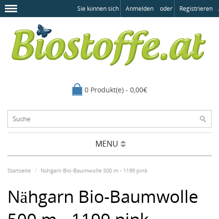
Sie können sich
Anmelden
oder
Registrieren
.
0 Produkt(e) - 0,00€
MENU
Startseite
Nähgarn Bio-Baumwolle 500 m - 1199 pink
Nähgarn Bio-Baumwolle