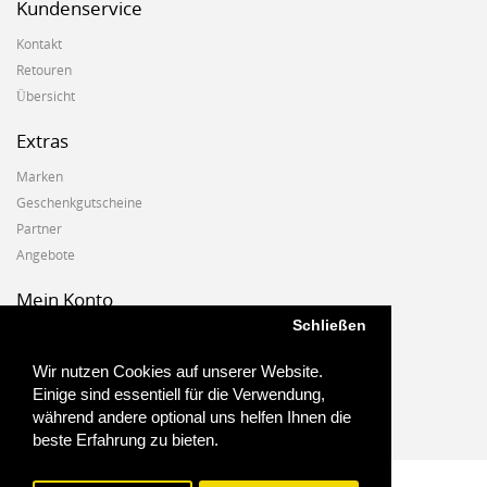
Kundenservice
Kontakt
Retouren
Übersicht
Extras
Marken
Geschenkgutscheine
Partner
Angebote
Mein Konto
Schließen
Mein Konto
Auftragshistorie
Wir nutzen Cookies auf unserer Website.
Wunschzettel
Einige sind essentiell für die Verwendung,
Newsletter
während andere optional uns helfen Ihnen die
beste Erfahrung zu bieten.