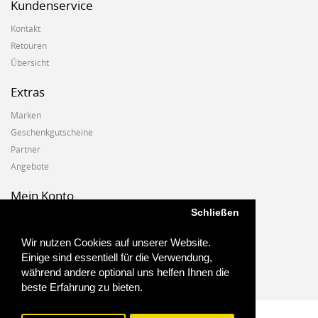
Kundenservice
Kontakt
Retouren
Übersicht
Extras
Marken
Geschenkgutscheine
Partner
Angebote
Mein Konto
Schließen
Mein Konto
Auftragshistorie
Wir nutzen Cookies auf unserer Website.
Wunschzettel
Einige sind essentiell für die Verwendung,
Newsletter
während andere optional uns helfen Ihnen die
beste Erfahrung zu bieten.