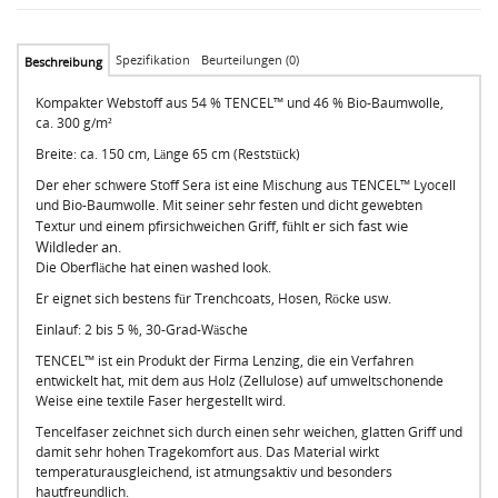
Spezifikation
Beurteilungen (0)
Beschreibung
Kompakter Webstoff aus 54 % TENCEL™ und 46 % Bio-Baumwolle,
ca. 300 g/m²
Breite: ca. 150 cm, Länge 65 cm (Reststück)
Der eher schwere Stoff Sera ist eine Mischung aus TENCEL™ Lyocell
und Bio-Baumwolle. Mit seiner sehr festen und dicht gewebten
sich fast
wie
Textur und einem pfirsichweichen Griff, fühlt er
Wildleder an.
Die Oberfläche hat einen washed look.
Er eignet sich bestens für Trenchcoats, Hosen, Röcke usw.
Einlauf: 2 bis 5 %, 30-Grad-Wäsche
TENCEL™ ist ein Produkt der Firma Lenzing, die ein Verfahren
entwickelt hat, mit dem aus Holz (Zellulose) auf umweltschonende
Weise eine textile Faser hergestellt wird.
Tencelfaser zeichnet sich durch einen sehr weichen, glatten Griff und
damit sehr hohen Tragekomfort aus. Das Material wirkt
temperaturausgleichend, ist atmungsaktiv und besonders
hautfreundlich.