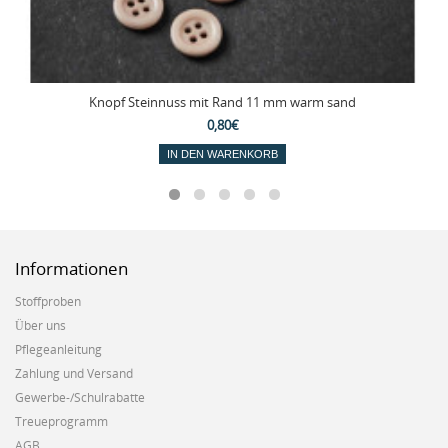
Knopf Steinnuss mit Rand 11 mm warm sand
0,80€
IN DEN WARENKORB
Informationen
Stoffproben
Über uns
Pflegeanleitung
Zahlung und Versand
Gewerbe-/Schulrabatte
Treueprogramm
AGB