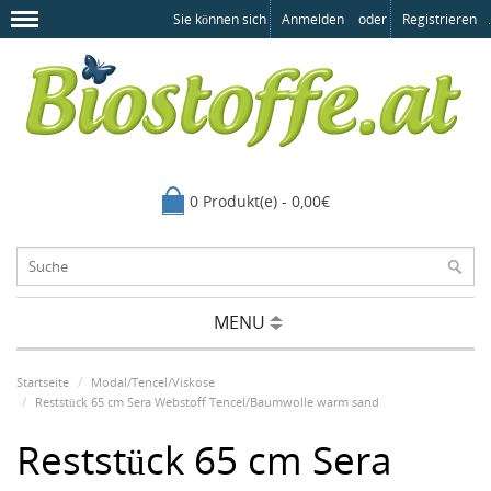
Sie können sich
Anmelden
oder
Registrieren
.
0 Produkt(e) - 0,00€
MENU
Startseite
Modal/Tencel/Viskose
Reststück 65 cm Sera Webstoff Tencel/Baumwolle warm sand
Reststück 65 cm Sera