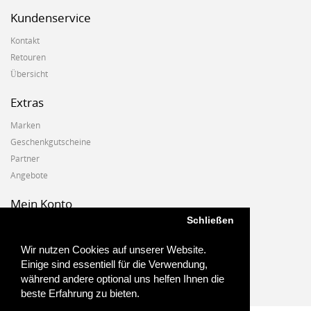
Kundenservice
Kontakt
Retouren
Übersicht
Extras
Marken
Geschenkgutscheine
Partner
Angebote
Mein Konto
Schließen
Mein Konto
Auftragshistorie
Wir nutzen Cookies auf unserer Website.
Wunschzettel
Einige sind essentiell für die Verwendung,
Newsletter
während andere optional uns helfen Ihnen die
beste Erfahrung zu bieten.