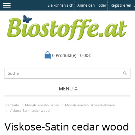
Sie können sich
Anmelden
oder
Registrieren
.
0 Produkt(e) - 0,00€
MENU
Startseite
Modal/Tencel/Viskose
Modal/Tencel/Viskose-Webware
Viskose-Satin cedar wood
Viskose-Satin cedar wood