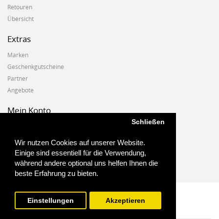
Retouren
Übersicht
Extras
Marken
Geschenkgutscheine
Partner
Angebote
Mein Konto
Schließen
Mein Konto
Auftragshistorie
Wir nutzen Cookies auf unserer Website.
Wunschzettel
Einige sind essentiell für die Verwendung,
Newsletter
während andere optional uns helfen Ihnen die
beste Erfahrung zu bieten.
Einstellungen
Akzeptieren
Biostoffe.at - 2025