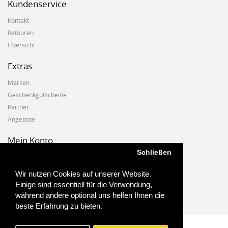
Kundenservice
Kontakt
Retouren
Übersicht
Extras
Marken
Geschenkgutscheine
Partner
Angebote
Mein Konto
Schließen
Mein Konto
Auftragshistorie
Wir nutzen Cookies auf unserer Website.
Wunschzettel
Einige sind essentiell für die Verwendung,
Newsletter
während andere optional uns helfen Ihnen die
beste Erfahrung zu bieten.