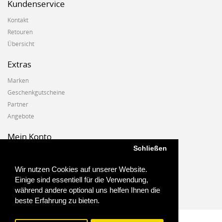
Kundenservice
Kontakt
Retouren
Übersicht
Extras
Marken
Geschenkgutscheine
Partner
Angebote
Mein Konto
Schließen
Mein Konto
Auftragshistorie
Wir nutzen Cookies auf unserer Website.
Wunschzettel
Einige sind essentiell für die Verwendung,
Newsletter
während andere optional uns helfen Ihnen die
beste Erfahrung zu bieten.