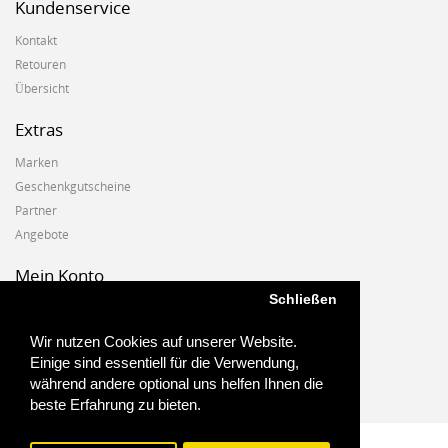
Kundenservice
Kontakt
Retouren
Übersicht
Extras
Marken
Geschenkgutscheine
Partner
Angebote
Mein Konto
Schließen
Mein Konto
Auftragshistorie
Wir nutzen Cookies auf unserer Website.
Wunschzettel
Einige sind essentiell für die Verwendung,
Newsletter
während andere optional uns helfen Ihnen die
beste Erfahrung zu bieten.