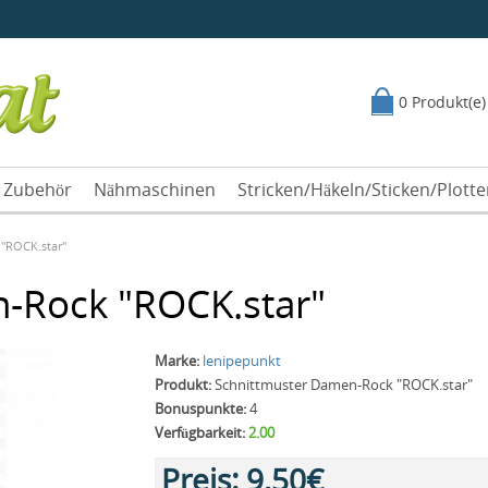
0 Produkt(e)
Zubehör
Nähmaschinen
Stricken/Häkeln/Sticken/Plott
"ROCK.star"
-Rock "ROCK.star"
Marke:
lenipepunkt
Produkt:
Schnittmuster Damen-Rock "ROCK.star"
Bonuspunkte:
4
Verfügbarkeit:
2.00
Preis:
9,50€