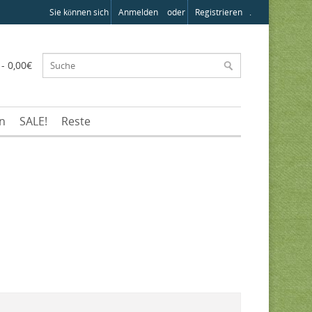
Sie können sich
Anmelden
oder
Registrieren
.
 - 0,00€
en
SALE!
Reste