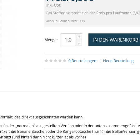
inkl. USt.
Bei Stoffen versteht sich der
Preis pro Laufmeter
. 7,9
Preis in Bonuspunkte: 119
Menge:
0 Beurteilungen.
|
Neue Beurteilung
ßformat, das direkt ausgeschnitten werden kann.
n in der „normalen“-ausgestellten Version oder in der unten zusammengefassten
er: die Bananentaschen oder die Kangarootasche (nur für die BallonVersion geda
 sitzt (und hinten dann nicht kürzer ist als vorne)