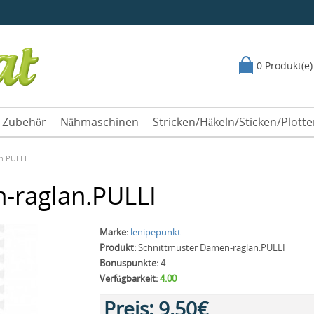
0 Produkt(e)
Zubehör
Nähmaschinen
Stricken/Häkeln/Sticken/Plott
n.PULLI
-raglan.PULLI
Marke:
lenipepunkt
Produkt:
Schnittmuster Damen-raglan.PULLI
Bonuspunkte:
4
Verfügbarkeit:
4.00
Preis:
9,50€