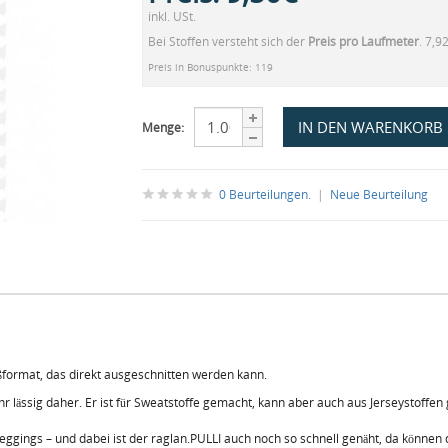
inkl. USt.
Bei Stoffen versteht sich der
Preis pro Laufmeter
. 7,9
Preis in Bonuspunkte: 119
Menge:
0 Beurteilungen.
|
Neue Beurteilung
ßformat, das direkt ausgeschnitten werden kann.
ässig daher. Er ist für Sweatstoffe gemacht, kann aber auch aus Jerseystoffen g
Leggings – und dabei ist der raglan.PULLI auch noch so schnell genäht, da können