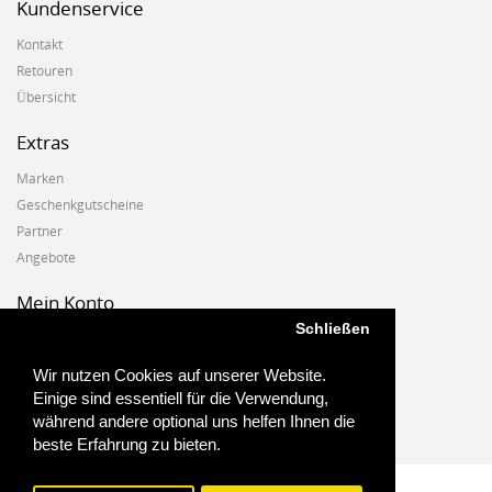
Kundenservice
Kontakt
Retouren
Übersicht
Extras
Marken
Geschenkgutscheine
Partner
Angebote
Mein Konto
Schließen
Mein Konto
Auftragshistorie
Wir nutzen Cookies auf unserer Website.
Wunschzettel
Einige sind essentiell für die Verwendung,
Newsletter
während andere optional uns helfen Ihnen die
beste Erfahrung zu bieten.