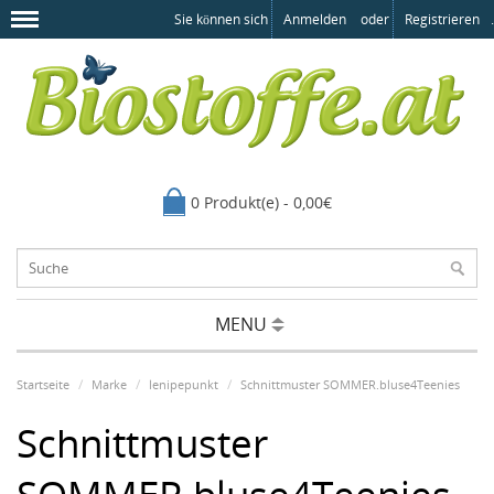
Sie können sich
Anmelden
oder
Registrieren
.
0 Produkt(e) - 0,00€
MENU
Startseite
Marke
lenipepunkt
Schnittmuster SOMMER.bluse4Teenies
Schnittmuster