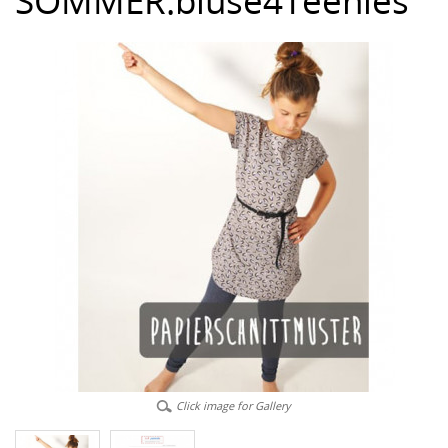
SOMMER.bluse4Teenies
Click image for Gallery