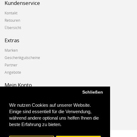
Kundenservice
Kontakt
Retouren
Übersicht
Extras
Marken
Geschenkgutscheine
Partner
Angebote
Mein Konto
Schließen
Mein Konto
Auftragshistorie
Wir nutzen Cookies auf unserer Website.
Wunschzettel
Einige sind essentiell für die Verwendung,
Newsletter
während andere optional uns helfen Ihnen die
beste Erfahrung zu bieten.