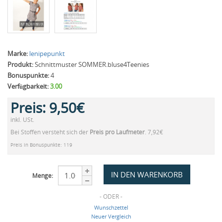
Marke:
lenipepunkt
Produkt:
Schnittmuster SOMMER.bluse4Teenies
Bonuspunkte:
4
Verfügbarkeit:
3.00
Preis:
9,50€
inkl. USt.
Bei Stoffen versteht sich der
Preis pro Laufmeter
. 7,92€
Preis in Bonuspunkte: 119
Menge:
- ODER -
Wunschzettel
Neuer Vergleich