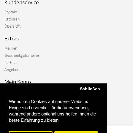
Kundenservice
Kontakt
Retouren
Übersicht
Extras
Marken
Geschenkgutscheine
Partner
Angebote
Mein Konto
Schließen
Mein Konto
Auftragshistorie
Wir nutzen Cookies auf unserer Website.
Wunschzettel
Einige sind essentiell für die Verwendung,
Newsletter
während andere optional uns helfen Ihnen die
beste Erfahrung zu bieten.