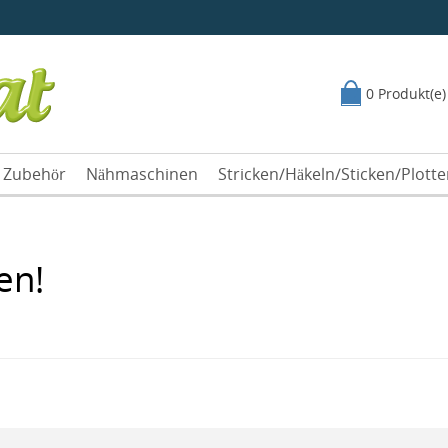
0 Produkt(e)
Zubehör
Nähmaschinen
Stricken/Häkeln/Sticken/Plott
en!