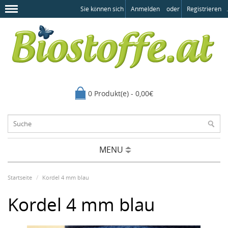
Sie können sich
Anmelden
oder
Registrieren
.
0 Produkt(e) - 0,00€
MENU
Startseite
Kordel 4 mm blau
Kordel 4 mm blau