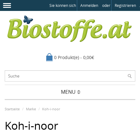
Sie können sich
Anmelden
oder
Registrieren
.
0 Produkt(e) - 0,00€
MENU
Startseite
Marke
Koh-i-noor
Koh-i-noor