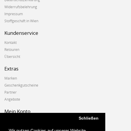
Widerrufsbelehrung
Impressum
Stoffgeschäft in Wien
Kundenservice
Kontakt
Retouren
Übersicht
Extras
Marken
Geschenkgutscheine
Partner
Angebote
Mein Konto
Schließen
Mein Konto
Auftragshistorie
Wir nutzen Cookies auf unserer Website.