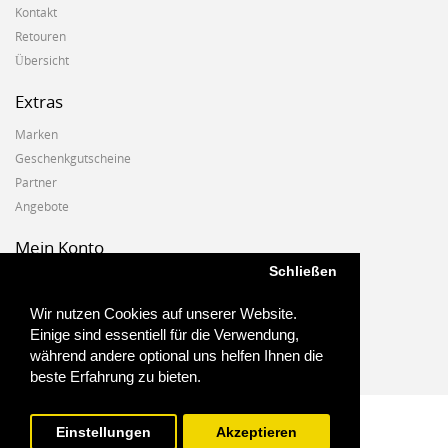
Kontakt
Retouren
Übersicht
Extras
Marken
Geschenkgutscheine
Partner
Angebote
Mein Konto
Schließen
Mein Konto
Auftragshistorie
Wir nutzen Cookies auf unserer Website.
Wunschzettel
Einige sind essentiell für die Verwendung,
Newsletter
während andere optional uns helfen Ihnen die
beste Erfahrung zu bieten.
Einstellungen
Akzeptieren
Biostoffe.at - 2025