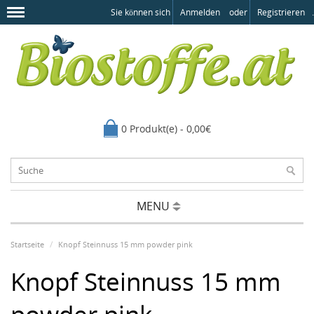
Sie können sich
Anmelden
oder
Registrieren
.
0 Produkt(e) - 0,00€
MENU
Startseite
Knopf Steinnuss 15 mm powder pink
Knopf Steinnuss 15 mm