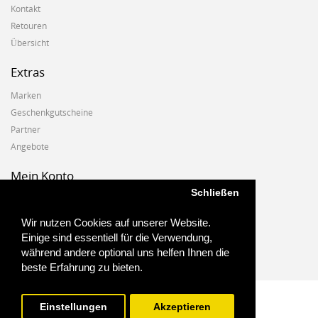
Kontakt
Retouren
Übersicht
Extras
Marken
Geschenkgutscheine
Partner
Angebote
Mein Konto
Schließen
Mein Konto
Auftragshistorie
Wir nutzen Cookies auf unserer Website.
Wunschzettel
Einige sind essentiell für die Verwendung,
Newsletter
während andere optional uns helfen Ihnen die
beste Erfahrung zu bieten.
Einstellungen
Akzeptieren
Biostoffe.at - 2025