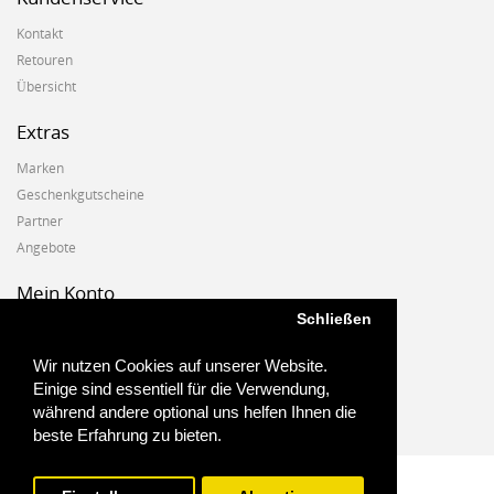
Kontakt
Retouren
Übersicht
Extras
Marken
Geschenkgutscheine
Partner
Angebote
Mein Konto
Schließen
Mein Konto
Auftragshistorie
Wir nutzen Cookies auf unserer Website.
Wunschzettel
Einige sind essentiell für die Verwendung,
Newsletter
während andere optional uns helfen Ihnen die
beste Erfahrung zu bieten.