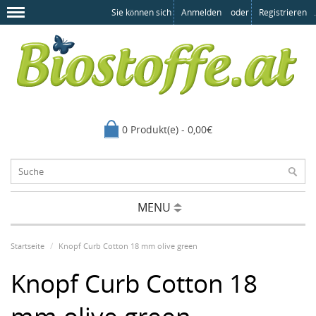
Sie können sich
Anmelden
oder
Registrieren
.
0 Produkt(e) - 0,00€
MENU
Startseite
Knopf Curb Cotton 18 mm olive green
Knopf Curb Cotton 18