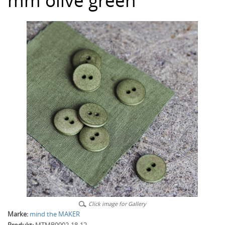
mm olive green
Click image for Gallery
Marke:
mind the MAKER