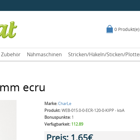
0 Produkt(e)
Zubehör
Nähmaschinen
Stricken/Häkeln/Sticken/Plott
 mm ecru
Marke:
CharLe
Produkt:
WEB-015.0-0-ECR-120-0-KIPP - kbA
Bonuspunkte:
1
Verfügbarkeit:
112.89
Preis:
1,65€