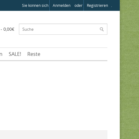
Sie können sich
Anmelden
oder
Registrieren
.
 - 0,00€
en
SALE!
Reste