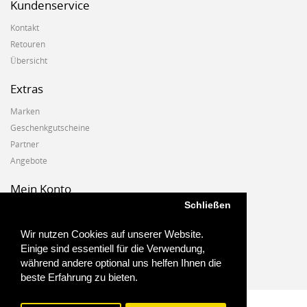
Kundenservice
Kontakt
Retouren
Übersicht
Extras
Marken
Geschenkgutscheine
Partner
Angebote
Mein Konto
Schließen
Mein Konto
Auftragshistorie
Wir nutzen Cookies auf unserer Website.
Wunschzettel
Einige sind essentiell für die Verwendung,
Newsletter
während andere optional uns helfen Ihnen die
beste Erfahrung zu bieten.