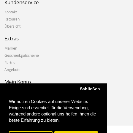
Kundenservice
Kontakt
Retouren
Übersicht
Extras
Marken
Geschenkgutscheine
Partner
Angebote
Mein Konto
Schließen
Mein Konto
Auftragshistorie
Wir nutzen Cookies auf unserer Website.
Wunschzettel
Einige sind essentiell für die Verwendung,
Newsletter
während andere optional uns helfen Ihnen die
beste Erfahrung zu bieten.