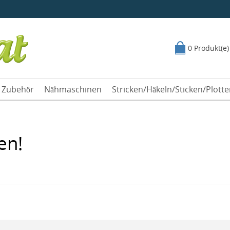
0 Produkt(e)
Zubehör
Nähmaschinen
Stricken/Häkeln/Sticken/Plott
en!