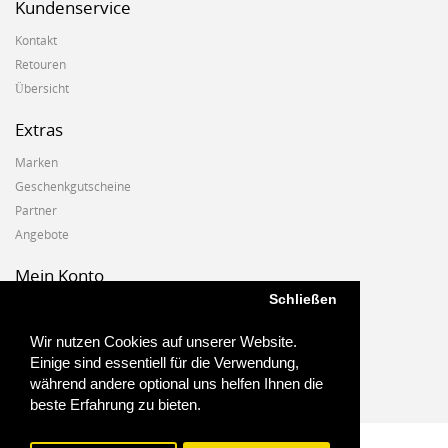
Kundenservice
Kontakt
Retouren
Übersicht
Extras
Marken
Geschenkgutscheine
Partner
Angebote
Mein Konto
Schließen
Mein Konto
Auftragshistorie
Wir nutzen Cookies auf unserer Website.
Wunschzettel
Einige sind essentiell für die Verwendung,
Newsletter
während andere optional uns helfen Ihnen die
beste Erfahrung zu bieten.