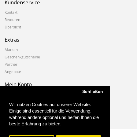
Kundenservice
Kontakt
Retouren
Übersicht
Extras
Marken
Geschenkgutscheine
Partner
Angebote
Mein Konto
Schließen
Mein Konto
Auftragshistorie
Wir nutzen Cookies auf unserer Website.
Wunschzettel
Einige sind essentiell für die Verwendung,
Newsletter
während andere optional uns helfen Ihnen die
beste Erfahrung zu bieten.