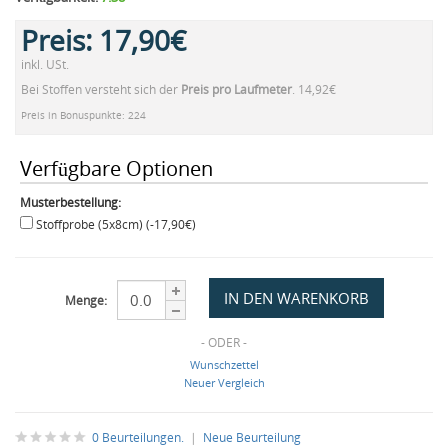
Preis:
17,90€
inkl. USt.
Bei Stoffen versteht sich der
Preis pro Laufmeter
. 14,92€
Preis in Bonuspunkte: 224
Verfügbare Optionen
Musterbestellung:
Stoffprobe (5x8cm) (-17,90€)
Menge:
- ODER -
Wunschzettel
Neuer Vergleich
0 Beurteilungen.
|
Neue Beurteilung