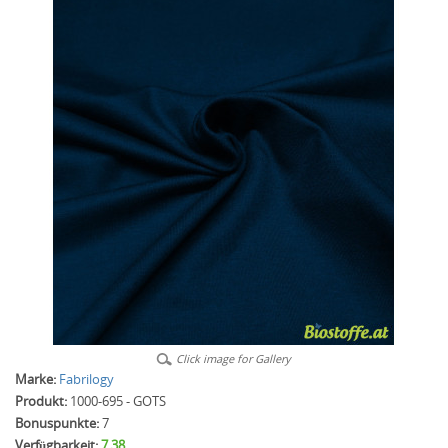
Click image for Gallery
Marke:
Fabrilogy
Produkt:
1000-695 - GOTS
Bonuspunkte:
7
Verfügbarkeit:
7.38