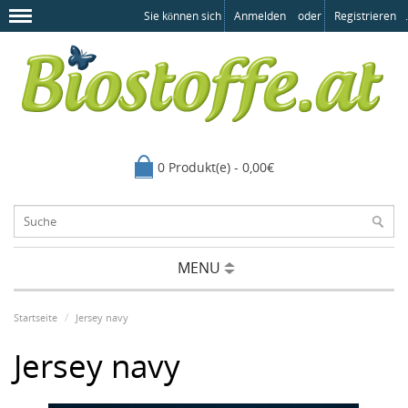
Sie können sich
Anmelden
oder
Registrieren
.
0 Produkt(e) - 0,00€
MENU
Startseite
Jersey navy
Jersey navy