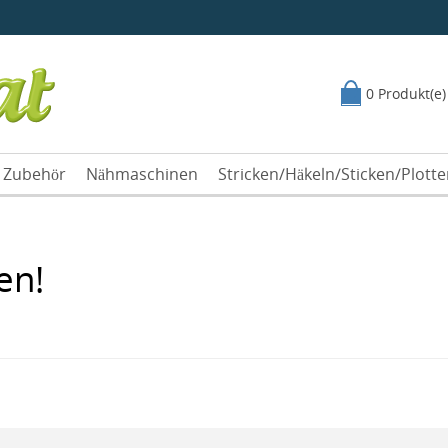
0 Produkt(e)
Zubehör
Nähmaschinen
Stricken/Häkeln/Sticken/Plott
en!