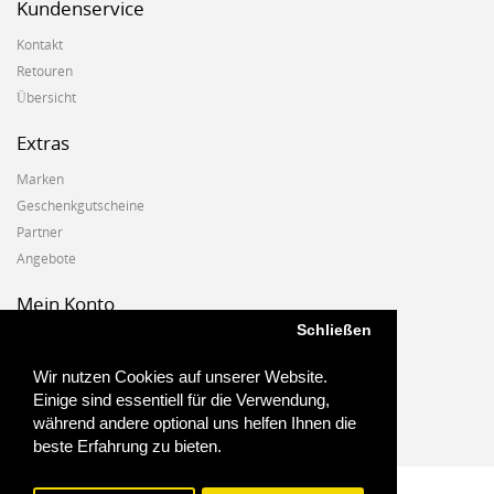
Kundenservice
Kontakt
Retouren
Übersicht
Extras
Marken
Geschenkgutscheine
Partner
Angebote
Mein Konto
Schließen
Mein Konto
Auftragshistorie
Wir nutzen Cookies auf unserer Website.
Wunschzettel
Einige sind essentiell für die Verwendung,
Newsletter
während andere optional uns helfen Ihnen die
beste Erfahrung zu bieten.