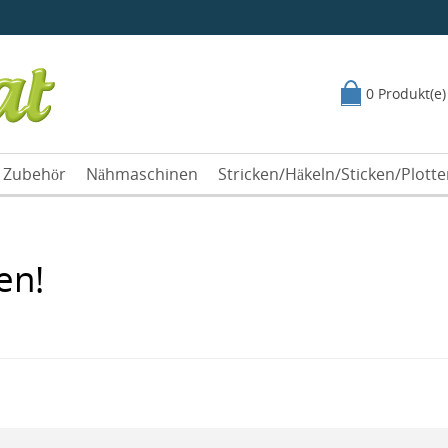
0 Produkt(e)
Zubehör
Nähmaschinen
Stricken/Häkeln/Sticken/Plott
en!