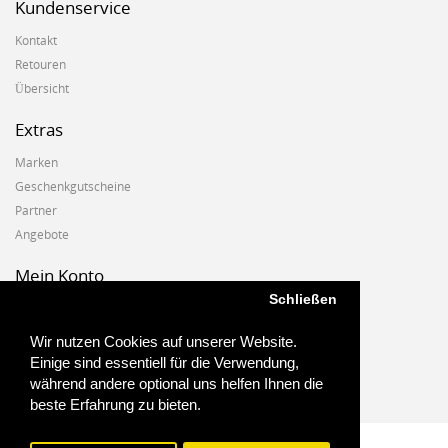
Kundenservice
Kontakt
Retouren
Übersicht
Extras
Marken
Geschenkgutscheine
Partner
Angebote
Mein Konto
Schließen
Mein Konto
Auftragshistorie
Wir nutzen Cookies auf unserer Website.
Wunschzettel
Einige sind essentiell für die Verwendung,
Newsletter
während andere optional uns helfen Ihnen die
beste Erfahrung zu bieten.