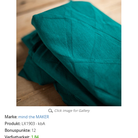
Click image for Gallery
Marke:
mind the MAKER
Produkt:
LX1903 - kbA
Bonuspunkte:
12
Verfügbarkeit:
1.84