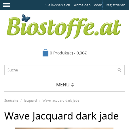
Sie können sich
Anmelden
oder
Registrieren
.
0 Produkt(e) - 0,00€
MENU
Startseite
Jacquard
Wave Jacquard dark jade
Wave Jacquard dark jade