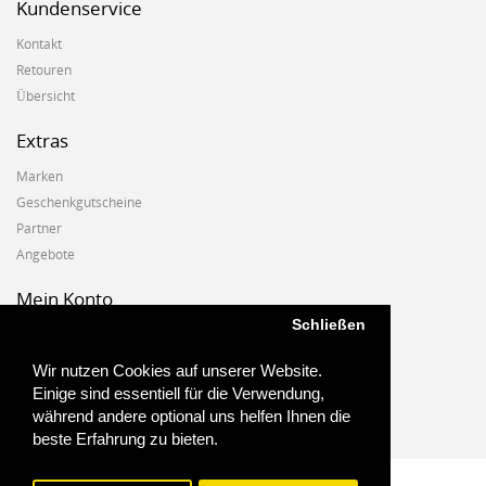
Kundenservice
Kontakt
Retouren
Übersicht
Extras
Marken
Geschenkgutscheine
Partner
Angebote
Mein Konto
Schließen
Mein Konto
Auftragshistorie
Wir nutzen Cookies auf unserer Website.
Wunschzettel
Einige sind essentiell für die Verwendung,
Newsletter
während andere optional uns helfen Ihnen die
beste Erfahrung zu bieten.