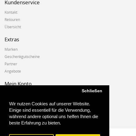
Kundenservice
Kontakt
Retouren
Übersicht
Extras
Marken
Geschenkgutscheine
Partner
Angebote
Mein Konto
Schließen
Mein Konto
Auftragshistorie
Wir nutzen Cookies auf unserer Website.
Wunschzettel
Einige sind essentiell für die Verwendung,
Newsletter
während andere optional uns helfen Ihnen die
beste Erfahrung zu bieten.