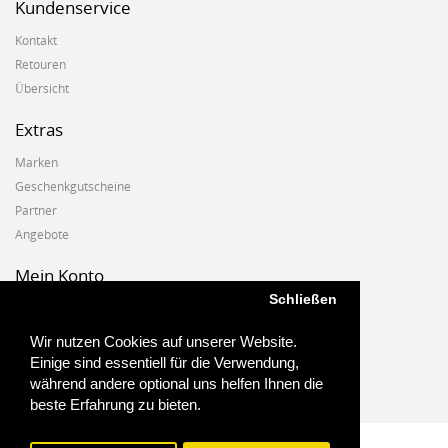
Kundenservice
Kontakt
Retouren
Übersicht
Extras
Marken
Geschenkgutscheine
Partner
Angebote
Mein Konto
Schließen
Mein Konto
Auftragshistorie
Wir nutzen Cookies auf unserer Website.
Wunschzettel
Einige sind essentiell für die Verwendung,
Newsletter
während andere optional uns helfen Ihnen die
beste Erfahrung zu bieten.