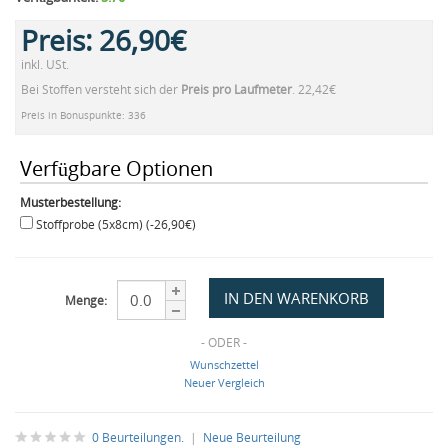
Preis:
26,90€
inkl. USt.
Bei Stoffen versteht sich der
Preis pro Laufmeter
. 22,42€
Preis in Bonuspunkte: 336
Verfügbare Optionen
Musterbestellung:
Stoffprobe (5x8cm) (-26,90€)
Menge:
- ODER -
Wunschzettel
Neuer Vergleich
0 Beurteilungen.
|
Neue Beurteilung