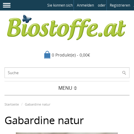
Sie können sich
Anmelden
oder
Registrieren
.
0 Produkt(e) - 0,00€
MENU
Startseite
Gabardine natur
Gabardine natur