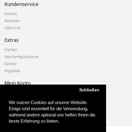
Kundenservice
Kontakt
Retouren
Übersicht
Extras
Marken
Geschenkgutscheine
Partner
Angebote
Mein Konto
Schließen
Mein Konto
Auftragshistorie
Wir nutzen Cookies auf unserer Website.
Wunschzettel
Einige sind essentiell für die Verwendung,
Newsletter
während andere optional uns helfen Ihnen die
beste Erfahrung zu bieten.