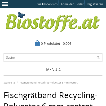
Sie können sich
Anmelden
oder
Registrieren
.
0 Produkt(e) - 0,00€
MENU
Startseite
Fischgrätband Recycling-Polyester 6 mm rostrot
Fischgrätband Recycling-