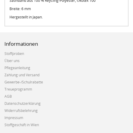
Satinband aus 100 % Reycling-Polyester, Ökotex 100
Breite: 6 mm
Hergestellt in Japan.
Informationen
Stoffproben
Über uns
Pflegeanleitung
Zahlung und Versand
Gewerbe-/Schulrabatte
Treueprogramm
AGB
Datenschutzerklärung
Widerrufsbelehrung
Impressum
Stoffgeschäft in Wien