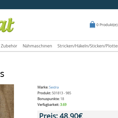
0 Produkt(e)
Zubehör
Nähmaschinen
Stricken/Häkeln/Sticken/Plott
s
Marke:
Seidra
Produkt:
501813 - 985
Bonuspunkte:
18
Verfügbarkeit:
3.69
Preis:
48,90€