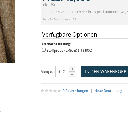
inkl. USt.
Bei Stoffen versteht sich der
Preis pro Laufmeter
. 40,
Preis in Bonuspunkte: 611
Verfügbare Optionen
Musterbestellung:
Stoffprobe (5x8cm) (-48,90€)
Menge:
0 Beurteilungen.
|
Neue Beurteilung
)