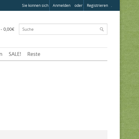
Sie können sich
Anmelden
oder
Registrieren
.
 - 0,00€
en
SALE!
Reste