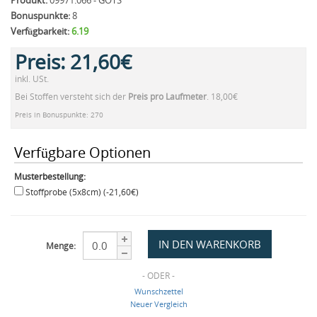
Produkt:
09971.066 - GOTS
Bonuspunkte:
8
Verfügbarkeit:
6.19
Preis:
21,60€
inkl. USt.
Bei Stoffen versteht sich der
Preis pro Laufmeter
. 18,00€
Preis in Bonuspunkte: 270
Verfügbare Optionen
Musterbestellung:
Stoffprobe (5x8cm) (-21,60€)
Menge:
- ODER -
Wunschzettel
Neuer Vergleich