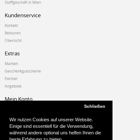
Stoffgeschäft in Wien
Kundenservice
Kontakt
Retouren
Übersicht
Extras
Marken
Geschenkgutscheine
Partner
Angebote
Mein Konto
Schließen
Mein Konto
Auftragshistorie
Wir nutzen Cookies auf unserer Website.
Wunschzettel
Einige sind essentiell für die Verwendung,
Newsletter
während andere optional uns helfen Ihnen die
beste Erfahrung zu bieten.