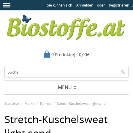
Sie können sich
Anmelden
oder
Registrieren
.
0 Produkt(e) - 0,00€
MENU
Startseite
Marke
Fairhes
Stretch-Kuschelsweat light sand
Stretch-Kuschelsweat