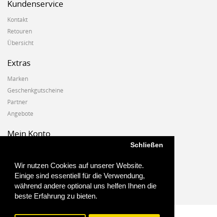
Kundenservice
Kontakt
Retouren
Übersicht
Extras
Marken
Geschenkgutscheine
Partner
Angebote
Mein Konto
Schließen
Mein Konto
Auftragshistorie
Wir nutzen Cookies auf unserer Website.
Wunschzettel
Einige sind essentiell für die Verwendung,
Newsletter
während andere optional uns helfen Ihnen die
beste Erfahrung zu bieten.