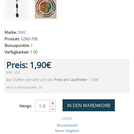
Marke:
DMC
Produkt:
G360-708
Bonuspunkte:
1
Verfügbarkeit:
1.00
Preis:
1,90€
inkl. USt.
Bei Stoffen versteht sich der
Preis pro Laufmeter
. 1,58€
Preis in Bonuspunkte: 24
Menge:
- ODER -
Wunschzettel
Neuer Vergleich