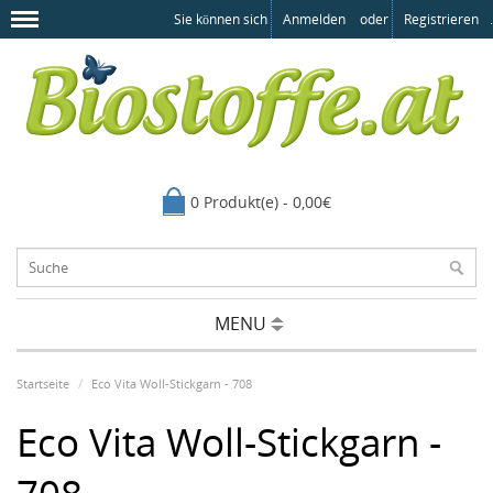
Sie können sich
Anmelden
oder
Registrieren
.
0 Produkt(e) - 0,00€
MENU
Startseite
Eco Vita Woll-Stickgarn - 708
Eco Vita Woll-Stickgarn -