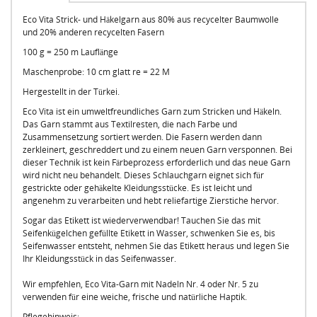
Eco Vita Strick- und Häkelgarn aus 80% aus recycelter Baumwolle
und 20% anderen recycelten Fasern
100 g = 250 m Lauflänge
Maschenprobe: 10 cm glatt re = 22 M
Hergestellt in der Türkei.
Eco Vita ist ein umweltfreundliches Garn zum Stricken und Häkeln.
Das Garn stammt aus Textilresten, die nach Farbe und
Zusammensetzung sortiert werden. Die Fasern werden dann
zerkleinert, geschreddert und zu einem neuen Garn versponnen. Bei
dieser Technik ist kein Färbeprozess erforderlich und das neue Garn
wird nicht neu behandelt. Dieses Schlauchgarn eignet sich für
gestrickte oder gehäkelte Kleidungsstücke. Es ist leicht und
angenehm zu verarbeiten und hebt reliefartige Zierstiche hervor.
Sogar das Etikett ist wiederverwendbar! Tauchen Sie das mit
Seifenkügelchen gefüllte Etikett in Wasser, schwenken Sie es, bis
Seifenwasser entsteht, nehmen Sie das Etikett heraus und legen Sie
Ihr Kleidungsstück in das Seifenwasser.
Wir empfehlen, Eco Vita-Garn mit Nadeln Nr. 4 oder Nr. 5 zu
verwenden für eine weiche, frische und natürliche Haptik.
Pflegehinweis: