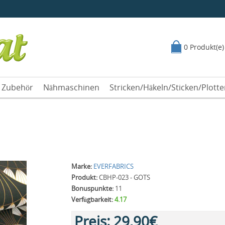
0 Produkt(e)
Zubehör
Nähmaschinen
Stricken/Häkeln/Sticken/Plott
Marke:
EVERFABRICS
Produkt:
CBHP-023 - GOTS
Bonuspunkte:
11
Verfügbarkeit:
4.17
Preis:
29,90€