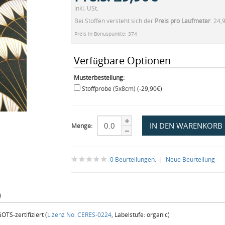
inkl. USt.
Bei Stoffen versteht sich der
Preis pro Laufmeter
. 24,
Preis in Bonuspunkte: 374
Verfügbare Optionen
Musterbestellung:
Stoffprobe (5x8cm) (-29,90€)
Menge:
0 Beurteilungen.
|
Neue Beurteilung
)
S-zertifiziert (
Lizenz No. CERES-0224
, Labelstufe: organic)