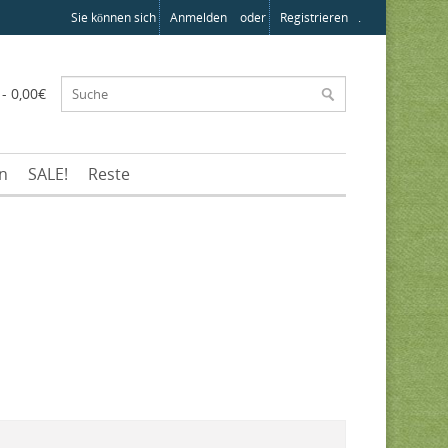
Sie können sich
Anmelden
oder
Registrieren
.
 - 0,00€
en
SALE!
Reste