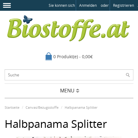
Sie können sich
Anmelden
oder
Registrieren
.
0 Produkt(e) - 0,00€
MENU
Startseite
Canvas/Bezugsstoffe
Halbpanama Splitter
Halbpanama Splitter