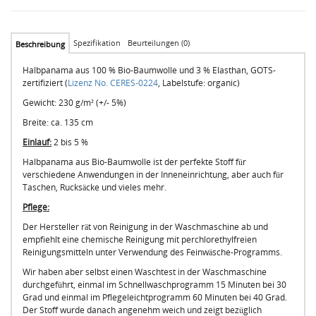
Spezifikation
Beurteilungen (0)
Beschreibung
Halbpanama aus 100 % Bio-Baumwolle und 3 % Elasthan, GOTS-
zertifiziert (
Lizenz No. CERES-0224
, Labelstufe: organic)
Gewicht: 230 g/m² (+/- 5%)
Breite: ca. 135 cm
Einlauf:
2 bis 5 %
Halbpanama aus Bio-Baumwolle ist der perfekte Stoff für
verschiedene Anwendungen in der Inneneinrichtung, aber auch für
Taschen, Rucksäcke und vieles mehr.
Pflege:
Der Hersteller rät von Reinigung in der Waschmaschine ab und
empfiehlt eine chemische Reinigung mit perchlorethylfreien
Reinigungsmitteln unter Verwendung des Feinwäsche-Programms.
Wir haben aber selbst einen Waschtest in der Waschmaschine
durchgeführt, einmal im Schnellwaschprogramm 15 Minuten bei 30
Grad und einmal im Pflegeleichtprogramm 60 Minuten bei 40 Grad.
Der Stoff wurde danach angenehm weich und zeigt bezüglich