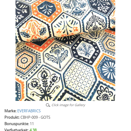
Click image for Gallery
Marke:
EVERFABRICS
Produkt:
CBHP-009 - GOTS
Bonuspunkte:
11
Verfügbarkeit:
4.38