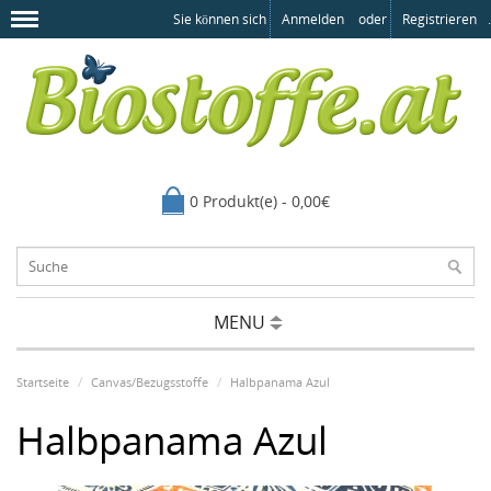
Sie können sich
Anmelden
oder
Registrieren
.
0 Produkt(e) - 0,00€
MENU
Startseite
Canvas/Bezugsstoffe
Halbpanama Azul
Halbpanama Azul