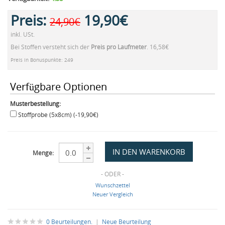
Preis:
19,90€
24,90€
inkl. USt.
Bei Stoffen versteht sich der
Preis pro Laufmeter
. 16,58€
Preis in Bonuspunkte: 249
Verfügbare Optionen
Musterbestellung:
Stoffprobe (5x8cm) (-19,90€)
Menge:
- ODER -
Wunschzettel
Neuer Vergleich
0 Beurteilungen.
|
Neue Beurteilung