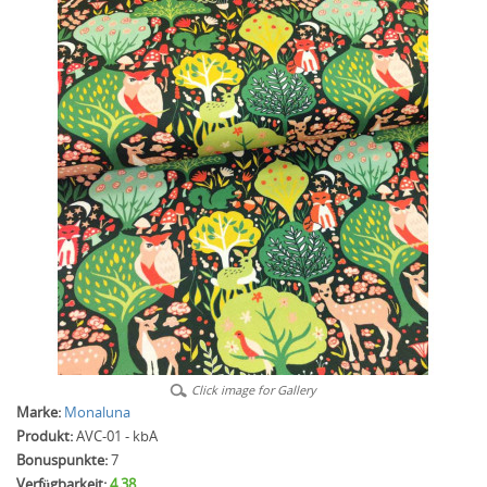
Click image for Gallery
Marke:
Monaluna
Produkt:
AVC-01 - kbA
Bonuspunkte:
7
Verfügbarkeit:
4.38