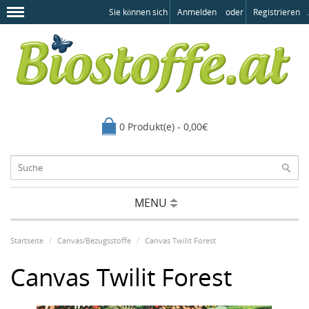
Sie können sich
Anmelden
oder
Registrieren
.
0 Produkt(e) - 0,00€
MENU
Startseite
Canvas/Bezugsstoffe
Canvas Twilit Forest
Canvas Twilit Forest